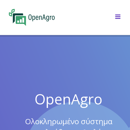
Skip
to
Open
content
OpenAgro
Ολοκληρωμένο σύστημα