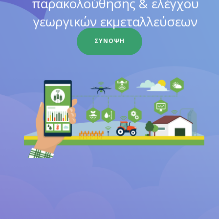
παρακολούθησης & ελέγχου
γεωργικών εκμεταλλεύσεων
ΣΥΝΟΨΗ