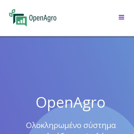
Skip
to
Open
content
OpenAgro
Ολοκληρωμένο σύστημα