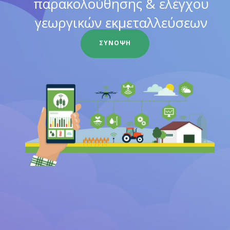
παρακολούθησης & ελέγχου
γεωργικών εκμεταλλεύσεων
ΣΥΝΟΨΗ